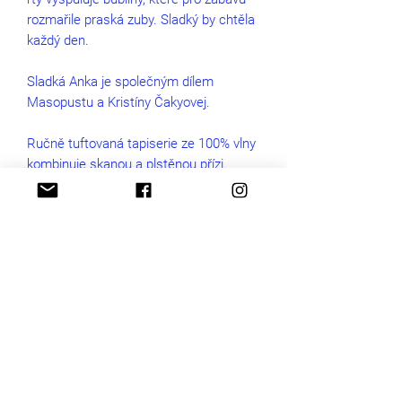
rozmařile praská zuby. Sladký by chtěla
každý den.
Sladká Anka je společným dílem
Masopustu a Kristíny Čakyovej.
Ručně tuftovaná tapiserie ze 100% vlny
kombinuje skanou a plstěnou přízi.
Vzadu je začištěná přírodním latexem a
napnutá na tenké překližce s
připravenými otvory na zavěšení.
Spokojeně se uvelebí na hřebíčcích.
Rozměry produktu
70 x 61 cm
Rozměry balení
80 x 60 x 10 cm