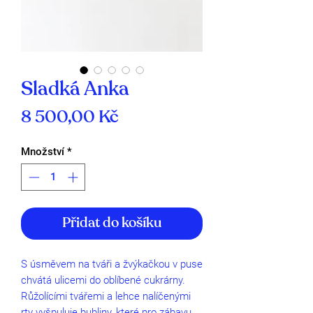
Sladká Anka
Cena
8 500,00 Kč
Množství
*
Přidat do košíku
S úsměvem na tváři a žvýkačkou v puse
chvátá ulicemi do oblíbené cukrárny.
Růžolícími tvářemi a lehce nalíčenými
rty vyšpuluje bubliny, které pro zábavu