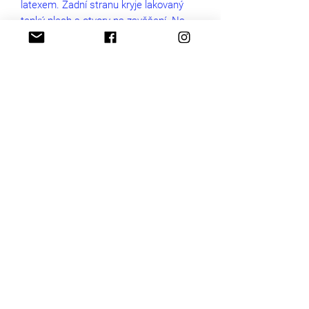
latexem. Zadní stranu kryje lakovaný
tenký plech s otvory na zavěšení. Na
stěnu stačí přibít hřebíčky a jednotlivé
Elementy budou držet jako přibité.
Rozměry produktu
průměr 8 cm
Výška chlupu
16 mm
EXTRA
hřebíčky součástí balení
Rozměry balení
obálka A5
Zpracování rubové strany
práškově lakovaný plech s otvorem pro
zavěšení
© 2022 by Anna & Masopust